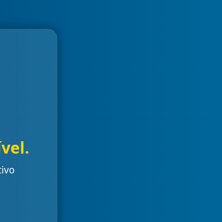
vel.
tivo