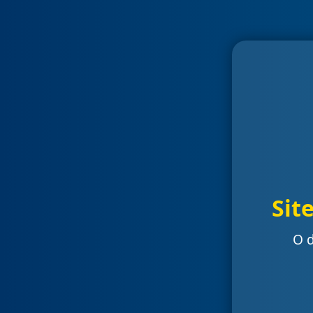
Sit
O d