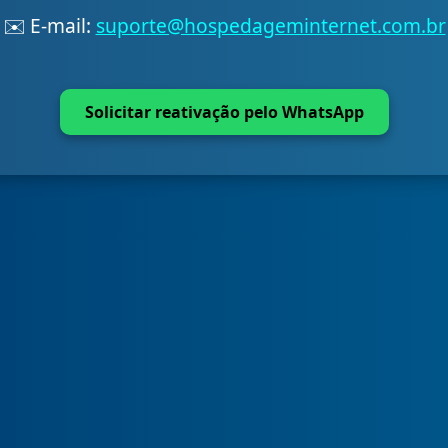
✉️ E-mail:
suporte@hospedageminternet.com.br
Solicitar reativação pelo WhatsApp